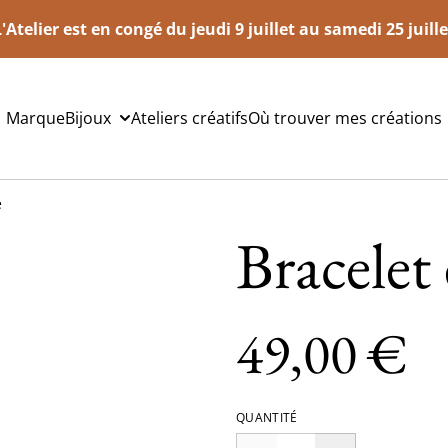
L'Atelier est en congé du jeudi 9 juillet au samedi 25 juille
Marque
Bijoux
Ateliers créatifs
Où trouver mes créations
e
Bracelet
49,00 €
QUANTITÉ