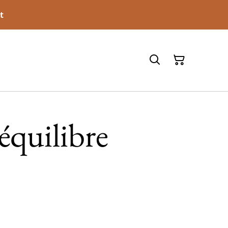
t
 équilibre